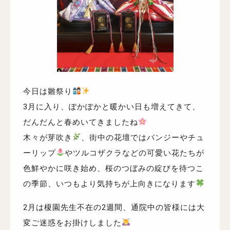
今日は雛祭り
3月に入り、ぽかぽかと暖かい日も増えてきて、
だんだんと春めいてきましたね
木々が芽吹き
、街中の花壇ではパンジーやチュ
ーリップ
やツルコザクラなどの可愛い花たちが
色鮮やかに咲き始め、桜のつぼみの綻びを待つこ
の季節、いつもより気持ちが上向きになります
2月は榎園先生不在の2週間、通院中の皆様には大
変ご迷惑をお掛けしました