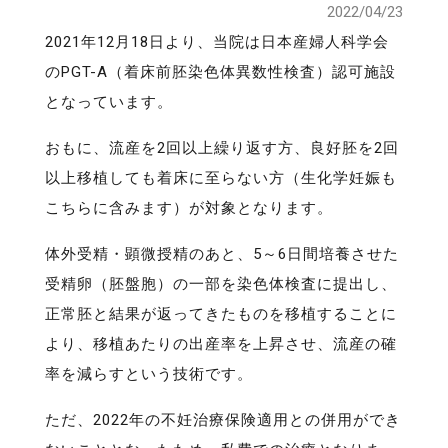
2022/04/23
2021年12月18日より、当院は日本産婦人科学会
のPGT-A（着床前胚染色体異数性検査）認可施設
となっています。
おもに、流産を2回以上繰り返す方、良好胚を2回
以上移植しても着床に至らない方（生化学妊娠も
こちらに含みます）が対象となります。
体外受精・顕微授精のあと、5～6日間培養させた
受精卵（胚盤胞）の一部を染色体検査に提出し、
正常胚と結果が返ってきたものを移植することに
より、移植あたりの出産率を上昇させ、流産の確
率を減らすという技術です。
ただ、2022年の不妊治療保険適用との併用ができ