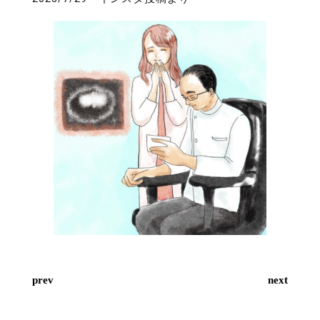
prev
next